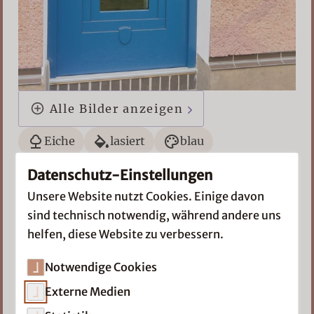
Alle Bilder anzeigen
Eiche
lasiert
blau
20er Jahre
Datenschutz-Einstellungen
Aufgesetztes Zierteil unterhalb der Verglasung
Unsere Website nutzt Cookies. Einige davon
sind technisch notwendig, während andere uns
Konstruktion mit verbreiterten
helfen, diese Website zu verbessern.
Massivholzkanteln
Extra hohe Sicherheit:
Notwendige Cookies
Verglasung: VSG (Verbundsicherheitsglas)
Externe Medien
8mm