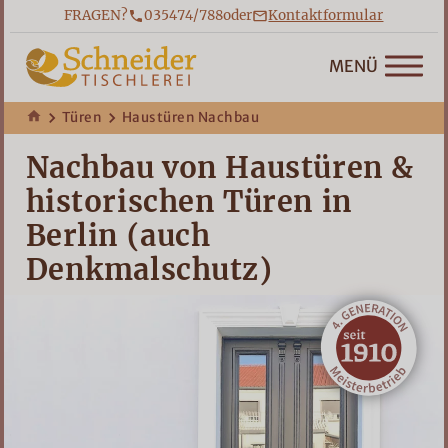
FRAGEN?
035474/788
oder
Kontaktformular
ZUM SEITENINHALT SPRINGEN
MENÜ
Breadcrumb
Türen
Haustüren Nachbau
Nachbau von Haustüren &
historischen Türen in
Berlin (auch
Denkmalschutz)